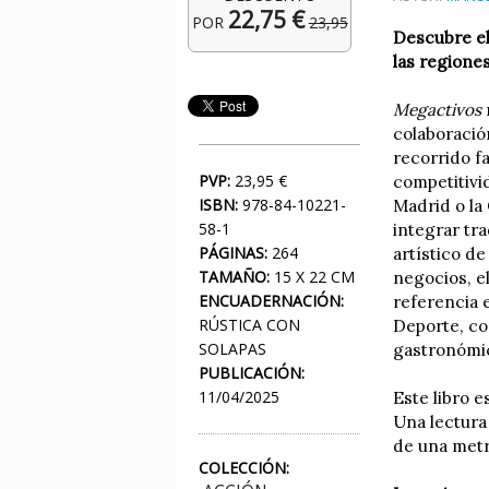
22,75 €
POR
23,95
Descubre el
las regione
Megactivos
colaboració
recorrido f
PVP:
23,95 €
competitivi
ISBN:
978-84-10221-
Madrid o la 
58-1
integrar tr
PÁGINAS:
264
artístico d
TAMAÑO:
15 X 22 CM
negocios, e
ENCUADERNACIÓN:
referencia 
RÚSTICA CON
Deporte, co
SOLAPAS
gastronómic
PUBLICACIÓN:
11/04/2025
Este libro e
Una lectura
de una metró
COLECCIÓN: