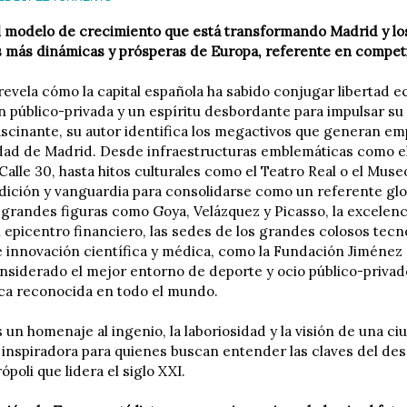
 modelo de crecimiento que está transformando Madrid y lo
s más dinámicas y prósperas de Europa, referente en compet
revela cómo la capital española ha sabido conjugar libertad 
n público-privada y un espíritu desbordante para impulsar su
ascinante, su autor identifica los megactivos que generan emp
dad de Madrid. Desde infraestructuras emblemáticas como el
Calle 30, hasta hitos culturales como el Teatro Real o el Muse
adición y vanguardia para consolidarse como un referente glo
e grandes figuras como Goya, Velázquez y Picasso, la excelen
l epicentro financiero, las sedes de los grandes colosos tecn
e innovación científica y médica, como la Fundación Jiménez 
nsiderado el mejor entorno de deporte y ocio público-privad
a reconocida en todo el mundo.
s un homenaje al ingenio, la laboriosidad y la visión de una c
 inspiradora para quienes buscan entender las claves del des
poli que lidera el siglo XXI.