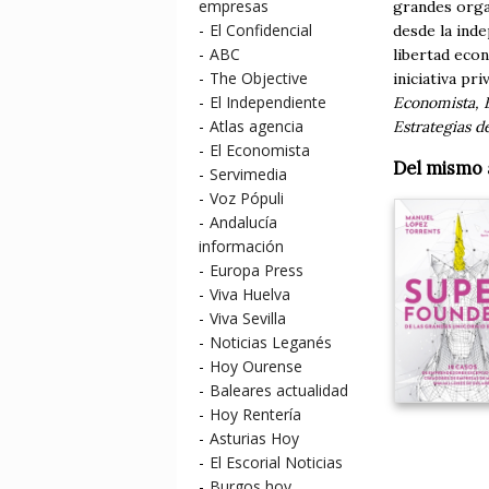
empresas
grandes organ
-
El Confidencial
desde la inde
-
ABC
libertad econ
-
The Objective
iniciativa pr
-
El Independiente
Economista, E
-
Atlas agencia
Estrategias d
-
El Economista
Del mismo 
-
Servimedia
-
Voz Pópuli
-
Andalucía
información
-
Europa Press
-
Viva Huelva
-
Viva Sevilla
-
Noticias Leganés
-
Hoy Ourense
-
Baleares actualidad
-
Hoy Rentería
-
Asturias Hoy
-
El Escorial Noticias
-
Burgos hoy