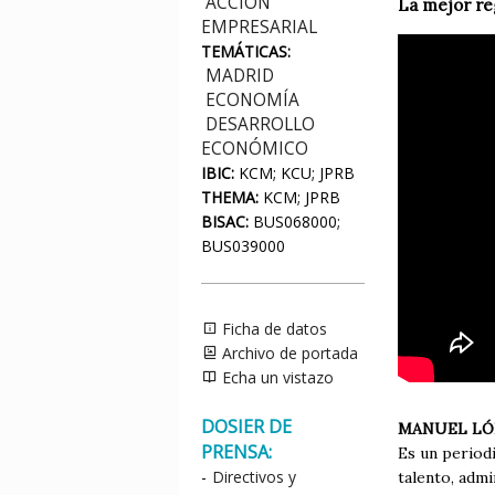
ACCIÓN
La mejor re
EMPRESARIAL
TEMÁTICAS:
MADRID
ECONOMÍA
DESARROLLO
ECONÓMICO
IBIC:
KCM; KCU; JPRB
THEMA:
KCM; JPRB
BISAC:
BUS068000;
BUS039000
Ficha de datos
Archivo de portada
Echa un vistazo
DOSIER DE
MANUEL LÓ
PRENSA:
Es un period
-
Directivos y
talento, adm