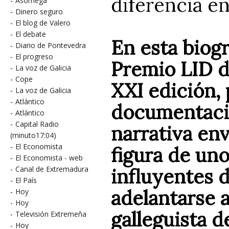
diferencia en 
-
Asomega
-
Dinero seguro
-
El blog de Valero
-
El debate
En esta biog
-
Diario de Pontevedra
-
El progreso
Premio LID d
-
La voz de Galicia
-
Cope
XXI edición, 
-
La voz de Galicia
-
Atlántico
documentació
-
Atlántico
-
Capital Radio
narrativa env
(minuto17:04)
-
El Economista
figura de un
-
El Economista - web
influyentes d
-
Canal de Extremadura
-
El País
adelantarse a
-
Hoy
-
Hoy
galleguista d
-
Televisión Extremeña
-
Hoy