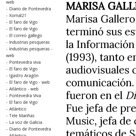
web
MARISA GAL
-
Diario de Pontevedra
Marisa Gallero
-
Xornal21
-
El faro de Vigo
terminó sus es
-
El faro de Vigo
-
El correo gallego
la Información
-
Industrias pesqueras
-
Industrias pesqueras -
(1993), tanto e
web
-
Pontevedra viva
audiovisuales 
-
El faro de Vigo
-
Igastro Aragón
comunicación. 
-
El faro de Vigo - web
-
Atlántico - web
fueron en el
Di
-
Pontevedra Viva
-
El faro de Vigo
Fue jefa de pr
-
Atlántico
-
Tele Mariñas
Music, jefa de
-
La voz de Galicia
-
Diario de Pontevedra
temáticos de S
-
Atlántico