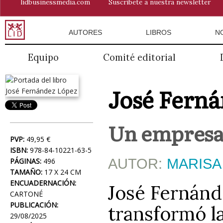
lidbusinessmedia.com
Suscríbete a nuestra newsletter
AUTORES
LIBROS
N
Equipo
Comité editorial
José Fern
Un empresar
PVP:
49,95 €
ISBN:
978-84-10221-63-5
AUTOR:
MARISA
PÁGINAS:
496
TAMAÑO:
17 X 24 CM
ENCUADERNACIÓN:
José Fernánd
CARTONÉ
PUBLICACIÓN:
transformó l
29/08/2025