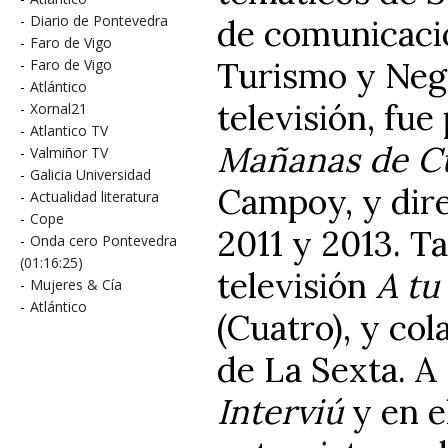
-
Diario de Pontevedra
de comunicació
-
Faro de Vigo
Turismo y Nego
-
Faro de Vigo
-
Atlántico
televisión, fu
-
Xornal21
-
Atlantico TV
Mañanas de C
-
Valmiñor TV
-
Galicia Universidad
Campoy, y dire
-
Actualidad literatura
-
Cope
2011 y 2013. T
-
Onda cero Pontevedra
(01:16:25)
televisión
A tu
-
Mujeres & Cía
-
Atlántico
(Cuatro), y co
de La Sexta. A 
Interviú
y en e