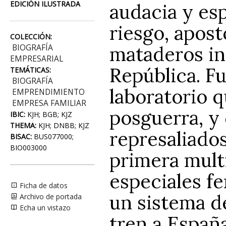
EDICIÓN ILUSTRADA
audacia y esp
riesgo, apost
COLECCIÓN:
mataderos in
BIOGRAFÍA
EMPRESARIAL
República. F
TEMÁTICAS:
BIOGRAFÍA
laboratorio qu
EMPRENDIMIENTO
EMPRESA FAMILIAR
posguerra, y 
IBIC:
KJH; BGB; KJZ
THEMA:
KJH; DNBB; KJZ
represaliados
BISAC:
BUS077000;
BIO003000
primera mult
especiales fe
Ficha de datos
un sistema d
Archivo de portada
Echa un vistazo
tren a Españ