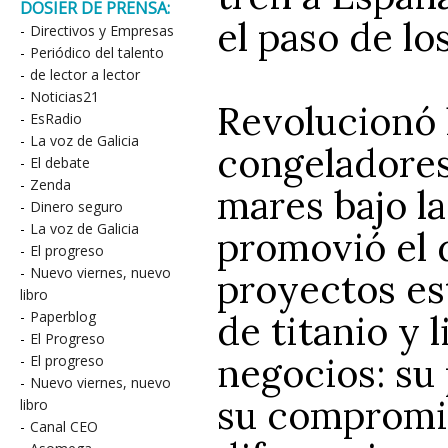
DOSIER DE PRENSA:
el paso de lo
-
Directivos y Empresas
-
Periódico del talento
-
de lector a lector
-
Noticias21
Revolucionó l
-
EsRadio
-
La voz de Galicia
congeladores
-
El debate
-
Zenda
mares bajo l
-
Dinero seguro
-
La voz de Galicia
promovió el d
-
El progreso
-
Nuevo viernes, nuevo
proyectos es
libro
de titanio y l
-
Paperblog
-
El Progreso
negocios: su
-
El progreso
-
Nuevo viernes, nuevo
su compromis
libro
-
Canal CEO