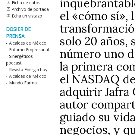
inquebrantabl
Ficha de datos
Archivo de portada
el «cómo sí», l
Echa un vistazo
transformació
DOSIER DE
PRENSA:
solo 20 años, 
-
Alcaldes de México
número uno de
-
Entorno Empresarial
-
Sinergéticos
la primera co
podcast
-
Revista Energía hoy
el NASDAQ de 
-
Alcaldes de México
-
Mundo Farma
adquirir Jafra
autor compart
guiado su vida
negocios, y qu