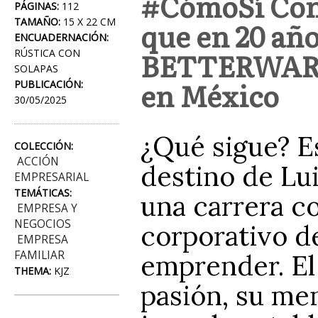
#CómoSí Cono
PÁGINAS:
112
TAMAÑO:
15 X 22 CM
que en 20 año
ENCUADERNACIÓN:
BETTERWARE e
RÚSTICA CON
SOLAPAS
en México
PUBLICACIÓN:
30/05/2025
¿Qué sigue? E
COLECCIÓN:
ACCIÓN
destino de Lu
EMPRESARIAL
TEMÁTICAS:
una carrera c
EMPRESA Y
NEGOCIOS
corporativo d
EMPRESA
FAMILIAR
emprender. El 
THEMA:
KJZ
pasión, su me