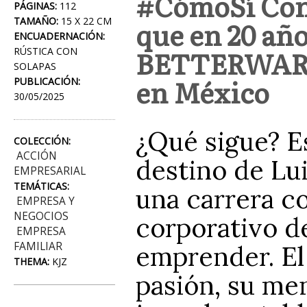
#CómoSí Cono
PÁGINAS:
112
TAMAÑO:
15 X 22 CM
que en 20 año
ENCUADERNACIÓN:
BETTERWARE e
RÚSTICA CON
SOLAPAS
en México
PUBLICACIÓN:
30/05/2025
¿Qué sigue? E
COLECCIÓN:
ACCIÓN
destino de Lu
EMPRESARIAL
TEMÁTICAS:
una carrera c
EMPRESA Y
NEGOCIOS
corporativo d
EMPRESA
FAMILIAR
emprender. El 
THEMA:
KJZ
pasión, su me