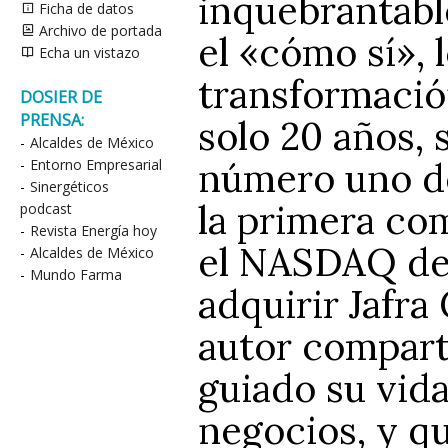
inquebrantabl
Ficha de datos
Archivo de portada
el «cómo sí», l
Echa un vistazo
transformació
DOSIER DE
PRENSA:
solo 20 años, 
-
Alcaldes de México
número uno de
-
Entorno Empresarial
-
Sinergéticos
la primera co
podcast
-
Revista Energía hoy
el NASDAQ de 
-
Alcaldes de México
-
Mundo Farma
adquirir Jafra
autor compart
guiado su vida
negocios, y qu