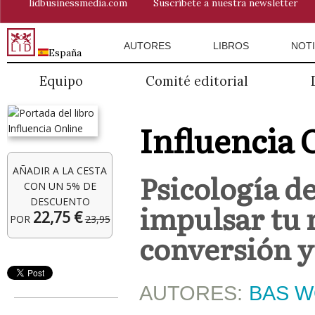
lidbusinessmedia.com
Suscríbete a nuestra newsletter
AUTORES
LIBROS
NOTI
España
Equipo
Comité editorial
Influencia 
AÑADIR A LA CESTA
Psicología d
CON UN 5% DE
DESCUENTO
impulsar tu 
22,75 €
POR
23,95
conversión 
AUTORES:
BAS 