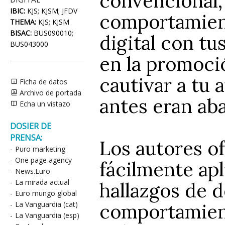
convencional, 
IBIC:
KJS; KJSM; JFDV
comportamient
THEMA:
KJS; KJSM
BISAC:
BUS090010;
digital con tu
BUS043000
en la promoc
cautivar a tu 
Ficha de datos
Archivo de portada
antes eran ab
Echa un vistazo
DOSIER DE
PRENSA:
Los autores of
-
Puro marketing
-
One page agency
fácilmente apl
-
News.Euro
-
La mirada actual
hallazgos de d
-
Euro mungo global
comportamient
-
La Vanguardia (cat)
-
La Vanguardia (esp)