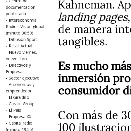
Kahneman. Apr
-
Centro de
documentación
landing pages
publicitaria
-
Intereconomía
de manera int
Radio - Visión global
(minuto 30:50)
tangibles.
-
Diffusion Sport
-
Retail Actual
-
Nuevo viernes,
nuevo libro
Es mucho más 
-
Directivos y
Empresas
inmersión pro
-
Sector ejecutivo
-
Autónomos y
consumidor di
emprendedor
-
El Giraldillo
-
Caralin Group
-
El País
Con más de 30
-
Empresa XXI
100 ilustraci
-
Capital radio
(minuto 19:55)