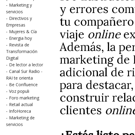
y errores comu
-
Marketing y
servicios
tu compañero 
-
Directivos y
Empresas
viaje
online
ex
-
Mujeres & Cía
-
Energia hoy
Además, la pe
-
Revista de
Transformación
marketing de 
Digital
-
De lector a lector
adicional de r
-
Canal Sur Radio -
RAI te orienta
para destacar
-
Be Confluence
-
Voz populi
construir rel
-
Foro marketing
-
Retail actual
clientes
onlin
-
InfoHoreca
-
Marketing de
servicios