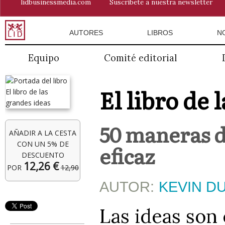
lidbusinessmedia.com
Suscríbete a nuestra newsletter
AUTORES
LIBROS
N
Equipo
Comité editorial
El libro de 
50 maneras d
AÑADIR A LA CESTA
CON UN 5% DE
eficaz
DESCUENTO
12,26 €
POR
12,90
AUTOR:
KEVIN D
Las ideas son 