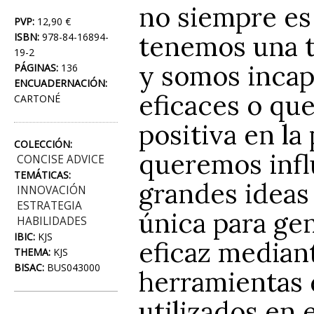
no siempre es 
PVP:
12,90 €
tenemos una t
ISBN:
978-84-16894-
19-2
y somos incap
PÁGINAS:
136
ENCUADERNACIÓN:
eficaces o qu
CARTONÉ
positiva en l
COLECCIÓN:
queremos influi
CONCISE ADVICE
TEMÁTICAS:
grandes ideas
INNOVACIÓN
ESTRATEGIA
única para ge
HABILIDADES
IBIC:
KJS
eficaz mediant
THEMA:
KJS
BISAC:
BUS043000
herramientas 
utilizados en 