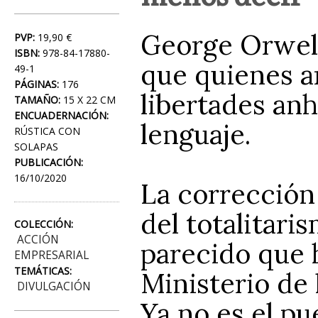
George Orwell
PVP:
19,90 €
ISBN:
978-84-17880-
que quienes 
49-1
PÁGINAS:
176
libertades an
TAMAÑO:
15 X 22 CM
ENCUADERNACIÓN:
lenguaje.
RÚSTICA CON
SOLAPAS
PUBLICACIÓN:
16/10/2020
La corrección
del totalitari
COLECCIÓN:
ACCIÓN
parecido que h
EMPRESARIAL
TEMÁTICAS:
Ministerio de
DIVULGACIÓN
Ya no es el pu