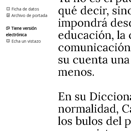
qué decir, sin
Ficha de datos
Archivo de portada
impondrá desde
Tiene versión
educación, la 
electrónica
Echa un vistazo
comunicación.
su cuenta una
menos.
En su Diccion
normalidad, C
los bulos del 