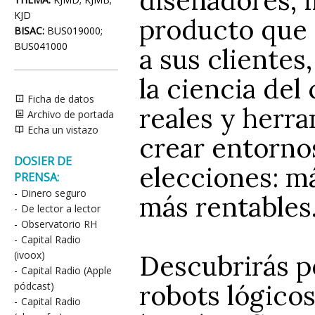
KJD
producto que
BISAC:
BUS019000;
BUS041000
a sus clientes
la ciencia de
Ficha de datos
reales y herra
Archivo de portada
Echa un vistazo
crear entorno
DOSIER DE
elecciones: m
PRENSA:
-
Dinero seguro
más rentables
-
De lector a lector
-
Observatorio RH
-
Capital Radio
(ivoox)
Descubrirás 
-
Capital Radio (Apple
robots lógicos
pódcast)
-
Capital Radio