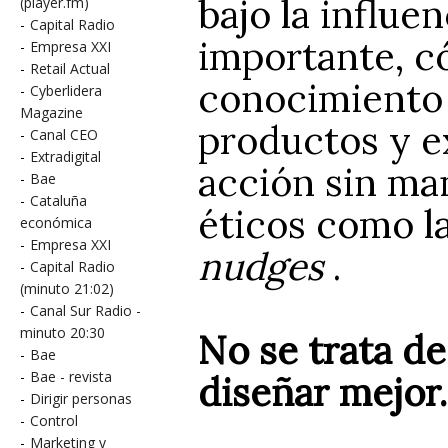
bajo la influe
(player.fm)
-
Capital Radio
importante, c
-
Empresa XXI
-
Retail Actual
conocimiento 
-
Cyberlidera
Magazine
productos y e
-
Canal CEO
-
Extradigital
acción sin man
-
Bae
-
Cataluña
éticos como la
económica
-
Empresa XXI
nudges
.
-
Capital Radio
(minuto 21:02)
-
Canal Sur Radio -
minuto 20:30
No se trata d
-
Bae
-
Bae - revista
diseñar mejor.
-
Dirigir personas
-
Control
-
Marketing y