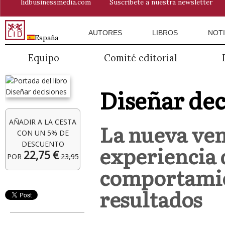
lidbusinessmedia.com
Suscríbete a nuestra newsletter
AUTORES
LIBROS
NOTI
España
Equipo
Comité editorial
Diseñar dec
AÑADIR A LA CESTA
La nueva ven
CON UN 5% DE
DESCUENTO
experiencia 
22,75 €
POR
23,95
comportamie
resultados