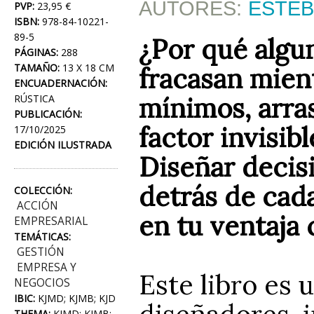
AUTORES:
ESTEB
PVP:
23,95 €
ISBN:
978-84-10221-
89-5
¿Por qué algun
PÁGINAS:
288
TAMAÑO:
13 X 18 CM
fracasan mien
ENCUADERNACIÓN:
mínimos, arra
RÚSTICA
PUBLICACIÓN:
factor invisib
17/10/2025
EDICIÓN ILUSTRADA
Diseñar decisi
detrás de cad
COLECCIÓN:
ACCIÓN
en tu ventaja 
EMPRESARIAL
TEMÁTICAS:
GESTIÓN
EMPRESA Y
Este libro es 
NEGOCIOS
IBIC:
KJMD; KJMB; KJD
diseñadores, 
THEMA:
KJMD; KJMB;