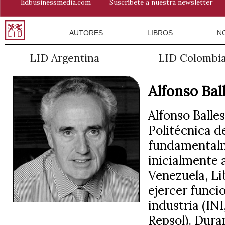
lidbusinessmedia.com
Suscríbete a nuestra newsletter
AUTORES
LIBROS
N
LID Argentina
LID Colombi
Alfonso Bal
Alfonso Balle
Politécnica d
fundamentalmen
inicialmente 
Venezuela, Li
ejercer funci
industria (IN
Repsol). Dura