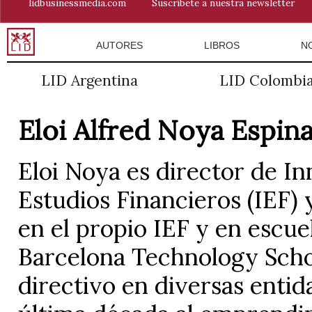
lidbusinessmedia.com
Suscríbete a nuestra newsletter
AUTORES
LIBROS
N
LID Argentina
LID Colombi
Eloi Alfred Noya Espin
Eloi Noya es director de In
Estudios Financieros (IEF) 
en el propio IEF y en escu
Barcelona Technology Scho
directivo en diversas entid