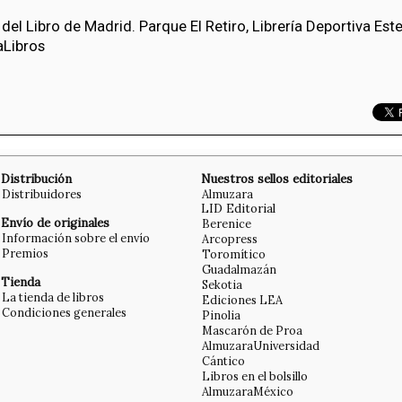
 del Libro de Madrid. Parque El Retiro, Librería Deportiva Es
aLibros
Distribución
Nuestros sellos editoriales
Distribuidores
Almuzara
LID Editorial
Envío de originales
Berenice
Información sobre el envío
Arcopress
Premios
Toromítico
Guadalmazán
Tienda
Sekotia
La tienda de libros
Ediciones LEA
Condiciones generales
Pinolia
Mascarón de Proa
AlmuzaraUniversidad
Cántico
Libros en el bolsillo
AlmuzaraMéxico