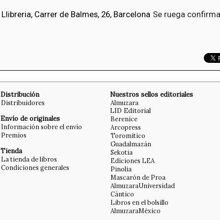
i Llibreria, Carrer de Balmes, 26, Barcelona
Se ruega confirma
Distribución
Nuestros sellos editoriales
Distribuidores
Almuzara
LID Editorial
Envío de originales
Berenice
Información sobre el envío
Arcopress
Premios
Toromítico
Guadalmazán
Tienda
Sekotia
La tienda de libros
Ediciones LEA
Condiciones generales
Pinolia
Mascarón de Proa
AlmuzaraUniversidad
Cántico
Libros en el bolsillo
AlmuzaraMéxico