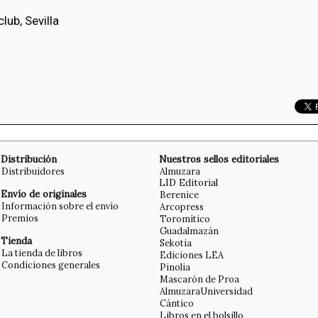
lub, Sevilla
Distribución
Nuestros sellos editoriales
Distribuidores
Almuzara
LID Editorial
Envío de originales
Berenice
Información sobre el envío
Arcopress
Premios
Toromítico
Guadalmazán
Tienda
Sekotia
La tienda de libros
Ediciones LEA
Condiciones generales
Pinolia
Mascarón de Proa
AlmuzaraUniversidad
Cántico
Libros en el bolsillo