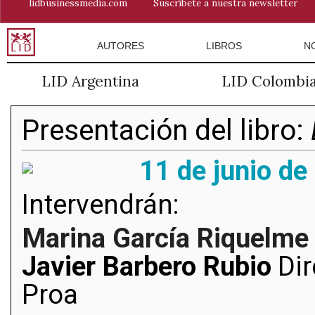
lidbusinessmedia.com
Suscríbete a nuestra newsletter
AUTORES
LIBROS
N
LID Argentina
LID Colombi
Presentación del libro:
11 de junio de
Intervendrán:
Marina García Riquelme
Javier Barbero Rubio
Dir
Proa