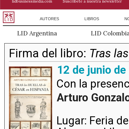
lidbusinessmedia.com
Suscríbete a nuestra newsletter
AUTORES
LIBROS
N
LID Argentina
LID Colombi
Firma del libro:
Tras la
12 de junio de
Con la presenc
Arturo Gonzalo
Lugar: Feria d