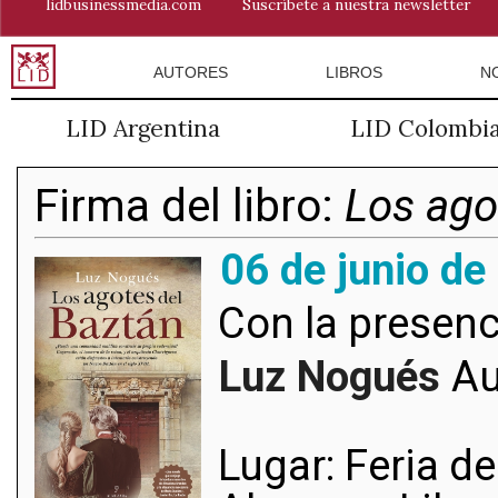
lidbusinessmedia.com
Suscríbete a nuestra newsletter
AUTORES
LIBROS
N
LID Argentina
LID Colombi
Firma del libro:
Los ago
06 de junio de
Con la presenc
Luz Nogués
Aut
Lugar: Feria d